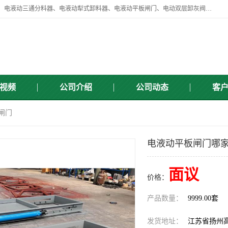
扬州中悦机械有限公司目前主要产品有：全自动液压纠偏器、液压拉紧、电液动三通分料器、电液动犁式卸料器、电液动平板闸门、电动双层卸灰阀、标准件、紧固件、液压泵站、新型电液推杆、皮带全自动液压调正器等，以及除尘通风类百余种产品系列。产品广泛适用于矿山、电力、煤矿、冶金、交通、化工、水利等行业。
视频
公司介绍
公司动态
客
闸门
电液动平板闸门哪家
面议
价格：
产品数量：
9999.00套
发货地址：
江苏省扬州