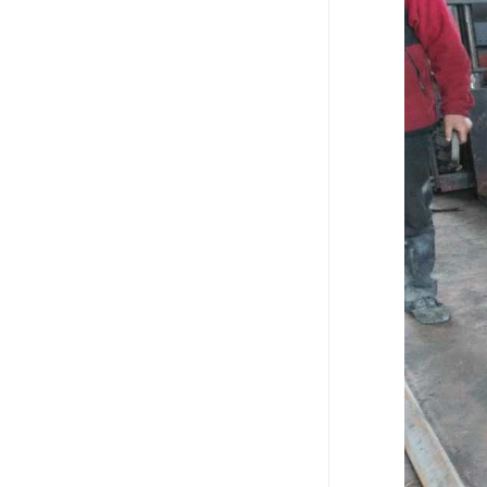
电液动棒条阀
胶带露天脱排水装置
电液动百叶阀
电液动刀型闸门
电液动浆液阀
电液动双层卸灰阀
标准件|紧固件
电液动蝶阀
重型卸料车
星型卸灰阀
气缸