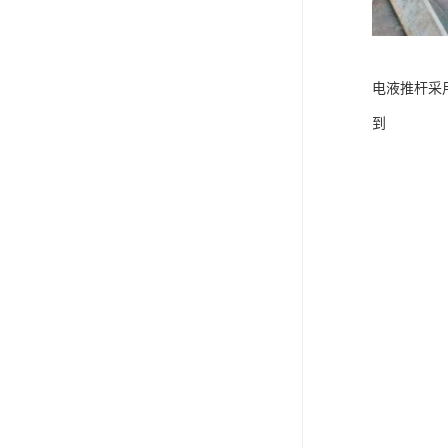
电液推杆
称量斗
电液推杆采
无动导料槽
到
刚性叶轮给料机
高压液压站
平键加工
液压站厂