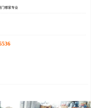
闸门哪家专业
5536