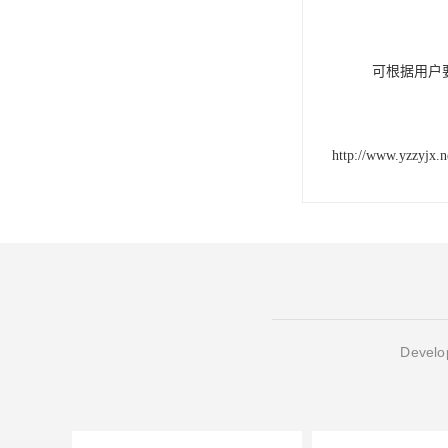
可根据用户
http://www.yzzyjx.n
Develop