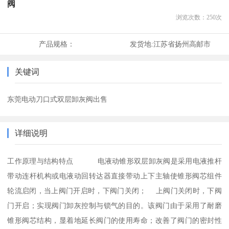
阀
浏览次数：
250
次
产品规格：
发货地:
江苏省扬州高邮市
关键词
东莞电动刀口式双层卸灰阀出售
详细说明
工作原理与结构特点 电液动锥形双层卸灰阀是采用电液推杆
带动连杆机构或电液动回转达器直接带动上下主轴使锥形阀芯组件
轮流启闭，当上阀门开启时，下阀门关闭； 上阀门关闭时，下阀
门开启；实现阀门卸灰控制与锁气的目的。该阀门由于采用了耐磨
锥形阀芯结构，显着地延长阀门的使用寿命；改善了阀门的密封性