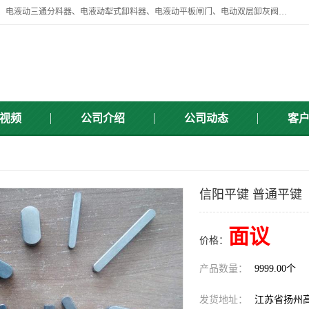
扬州中悦机械有限公司目前主要产品有：全自动液压纠偏器、液压拉紧、电液动三通分料器、电液动犁式卸料器、电液动平板闸门、电动双层卸灰阀、标准件、紧固件、液压泵站、新型电液推杆、皮带全自动液压调正器等，以及除尘通风类百余种产品系列。产品广泛适用于矿山、电力、煤矿、冶金、交通、化工、水利等行业。
视频
公司介绍
公司动态
客
信阳平键 普通平键
面议
价格：
产品数量：
9999.00个
发货地址：
江苏省扬州