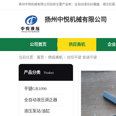
扬州中悦机械有限公司
公司首页
供应商机
企业
当前位置：
首页
>
供应商机
> 信阳平键 普通平键
产品分类
Product
平键GB1096
全自动液压调正器
液压泵站/油缸