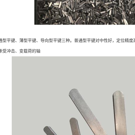
通型平键、薄型平键、导向型平键三种。普通型平键对中性好，定位精度
承受冲击、变载荷的轴