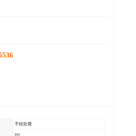
5536
不经处理
H9