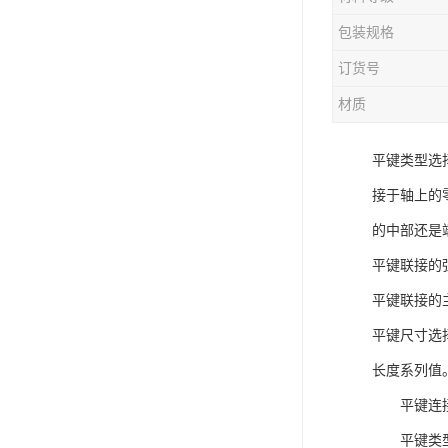
电液动棒条阀
包装规格
胶带露天脱排水装置
订货号
电液动百叶阀
材质
电液动刀型闸门
平键类型选
电液动浆液阀
接于轴上的
电液动双层卸灰阀
的中部还是
标准件|紧固件
平键联接的
平键联接的
电液动蝶阀
平键尺寸选
重型卸料车
长度系列值
星型卸灰阀
平键连接
气缸
平键类型选