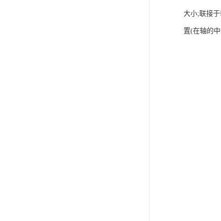
大小;联接
电液推杆
置(在轴的
称量斗
无动导料槽
刚性叶轮给料机
高压液压站
平键加工
液压站厂