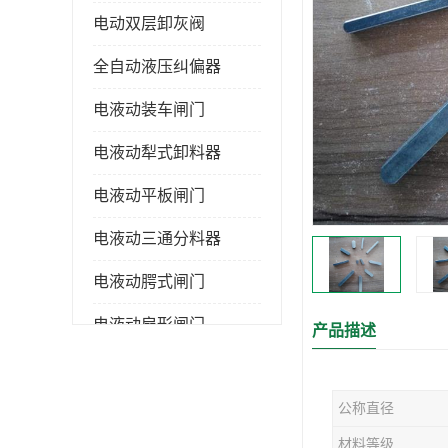
电动双层卸灰阀
全自动液压纠偏器
电液动装车闸门
电液动犁式卸料器
电液动平板闸门
电液动三通分料器
电液动腭式闸门
电液动扇形闸门
产品描述
全自控液压拉紧
公称直径
电液动转角装置
材料等级