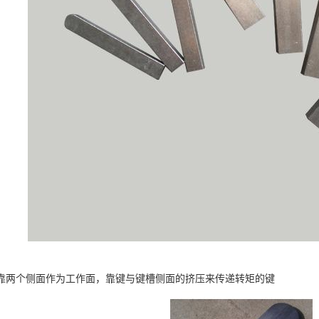
靠两个侧面作为工作面，靠键与键槽侧面的挤压来传递转矩的键