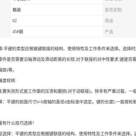
箱装
是否定制
02
用途
45#钢
产品
择:平键的类型应根据键联接的结构、使用特性及工作条件来选择。选择时
零件是否需要沿轴滑动及滑动距离的长短;对于联接的对中性要求;键是否需
端部)等。
强度校核:
主要失效形式是工作面的压溃和磨损(对于动联接)。除非有严重过载，一
择：平键的剖面尺寸b×h按轴的直径d由标准中选定。键的长度L一般按轮毂
。
有什么技巧选择?
择：平键的类型应根据键联接的结构、使用特性及工作条件来选择。选