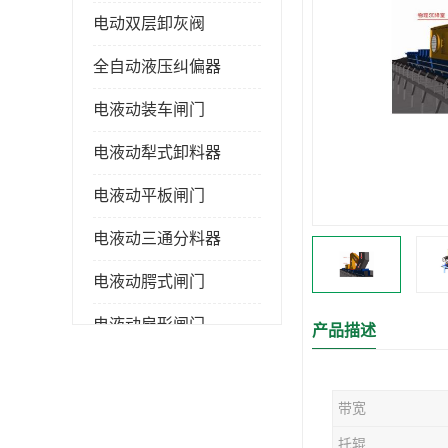
电动双层卸灰阀
全自动液压纠偏器
电液动装车闸门
电液动犁式卸料器
电液动平板闸门
电液动三通分料器
电液动腭式闸门
电液动扇形闸门
产品描述
全自控液压拉紧
带宽
电液动转角装置
托辊