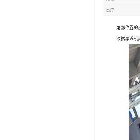
电液动棒条阀
高度
胶带露天脱排水装置
尾部位置的
电液动百叶阀
根据靠近机
电液动刀型闸门
电液动浆液阀
电液动双层卸灰阀
标准件|紧固件
电液动蝶阀
重型卸料车
星型卸灰阀
气缸