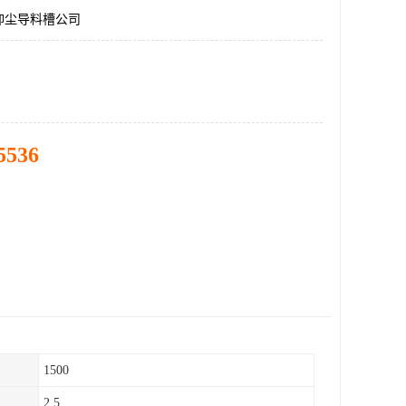
抑尘导料槽公司
5536
1500
2.5