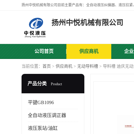
扬州中悦机械有限公司
公司首页
供应商机
企业
当前位置：
首页
>
供应商机
>
无动导料槽
> 导料槽 迪庆无
产品分类
Product
平键GB1096
全自动液压调正器
液压泵站/油缸