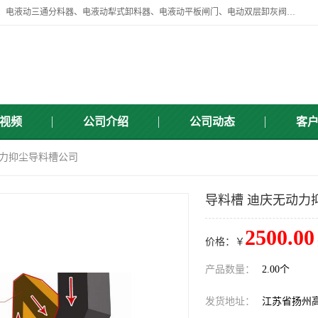
扬州中悦机械有限公司目前主要产品有：全自动液压纠偏器、液压拉紧、电液动三通分料器、电液动犁式卸料器、电液动平板闸门、电动双层卸灰阀、标准件、紧固件、液压泵站、新型电液推杆、皮带全自动液压调正器等，以及除尘通风类百余种产品系列。产品广泛适用于矿山、电力、煤矿、冶金、交通、化工、水利等行业。
视频
公司介绍
公司动态
客
动力抑尘导料槽公司
导料槽 迪庆无动力
2500.00
价格：￥
产品数量：
2.00个
发货地址：
江苏省扬州