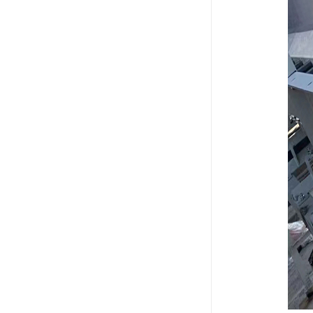
电液推杆
称量斗
无动导料槽
刚性叶轮给料机
高压液压站
平键加工
液压站厂