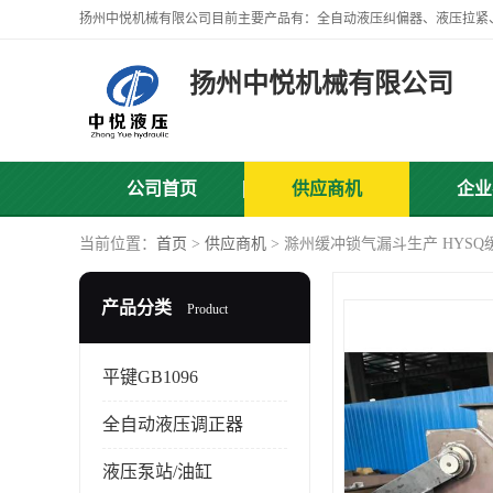
扬州中悦机械有限公司
公司首页
供应商机
企业
当前位置：
首页
>
供应商机
> 滁州缓冲锁气漏斗生产 HYS
产品分类
Product
平键GB1096
全自动液压调正器
液压泵站/油缸