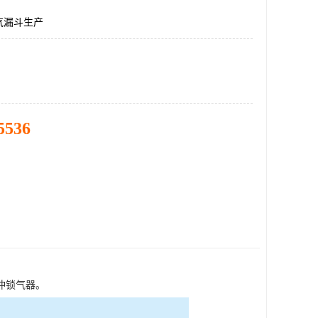
气漏斗生产
5536
冲锁气器。