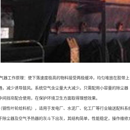
锁气器工作原理：使下落速度极高的物料接受两极缓冲，均匀堆放在胶带
，减少诱导鼓风。系统空气含尘量大大减少。只需配用小容量的除尘器（200
中间挡帘配合使用，在保护环境卫生方面取得理想效果。
（钢性叶轮给料机），适用于发电厂、水泥厂、化工厂等行业输送配料系
于除尘器及空气予热器的灰斗下出灰，其结构简单，性能稳定，操作维修