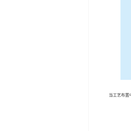
电液推杆
称量斗
无动导料槽
刚性叶轮给料机
高压液压站
平键加工
液压站厂
当工艺布置