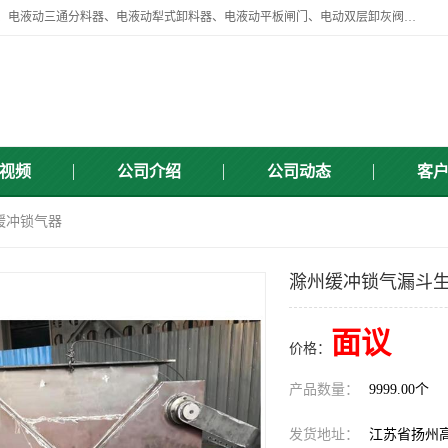
扬州中悦机械有限公司目前主要产品有：全自动液压纠偏器、液压拉紧、电液动三通分料器、电液动犁式卸料器、电液动平板闸门、电动双层卸灰阀、标准件、紧固件、液压泵站、新型电液推杆、皮带全自动液压调正器等，以及除尘通风类百余种产品系列。产品广泛适用于矿山、电力、煤矿、冶金、交通、化工、水利等行业。
视频
公司介绍
公司动态
客
Q缓冲锁气器
滁州缓冲锁气漏斗生
面议
价格：
产品数量：
9999.00个
发货地址：
江苏省扬州