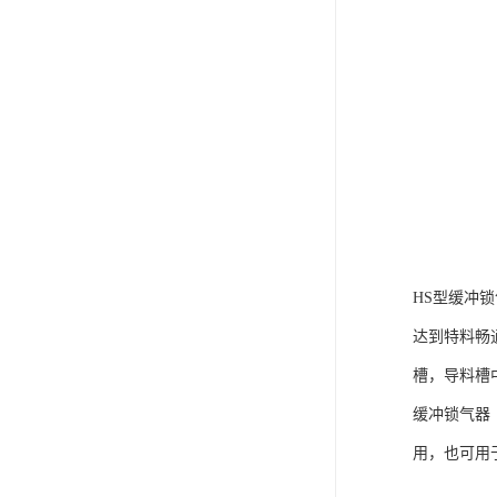
HS型缓冲
达到特料畅通
槽，导料槽
缓冲锁气器
用，也可用