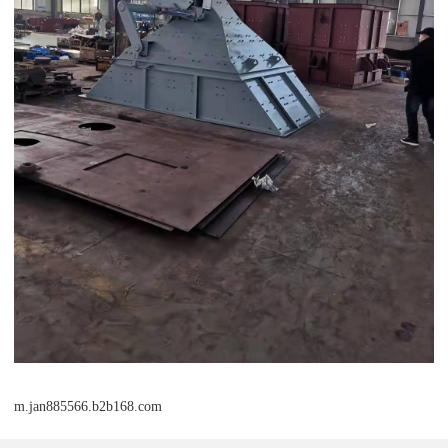
m.jan885566.b2b168.com