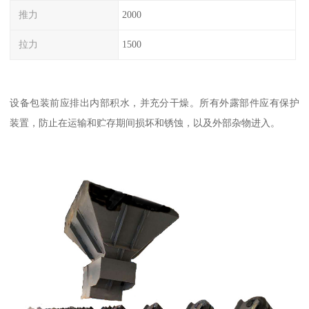
推力
2000
拉力
1500
设备包装前应排出内部积水，并充分干燥。所有外露部件应有保护
装置，防止在运输和贮存期间损坏和锈蚀，以及外部杂物进入。