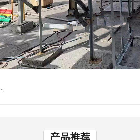
et
产品推荐