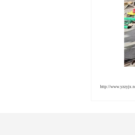
http://www.yzzyjx.n