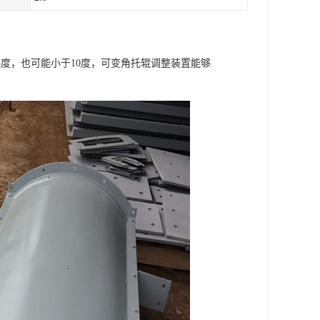
度，也可能小于10度，可变角托辊调整装置能够