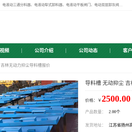
扬州中悦机械有限公司目前主要产品有：全自动液压纠偏器、液压拉紧、电液动三通分料器、电液动犁式卸料器、电液动平板闸门、电动双层卸灰阀、标准件、紧固件、液压泵站、新型电液推杆、皮带全自动液压调正器等，以及除尘通风类百余种产品系列。产品广泛适用于矿山、电力、煤矿、冶金、交通、化工、水利等行业。
视频
公司介绍
公司动态
客
尘 吉林无动力抑尘导料槽报价
导料槽 无动抑尘 
2500.00
价格：￥
产品数量：
2.00个
发货地址：
江苏省扬州