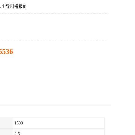
抑尘导料槽报价
5536
1500
2.5