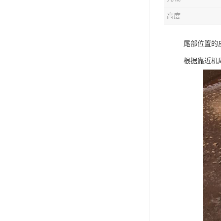
电液动棒条阀
高度
胶带露天脱排水装置
尾部位置的
电液动百叶阀
根据靠近机
电液动刀型闸门
电液动浆液阀
电液动双层卸灰阀
标准件|紧固件
电液动蝶阀
重型卸料车
星型卸灰阀
气缸