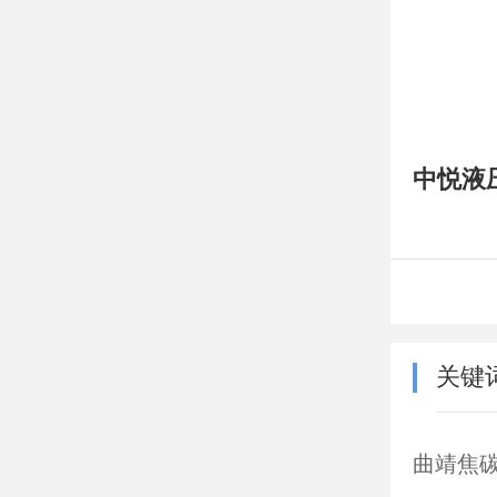
中悦液
关键
曲靖焦