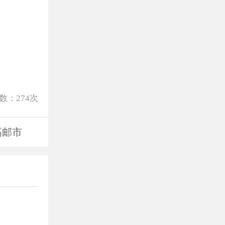
数：
274
次
高邮市