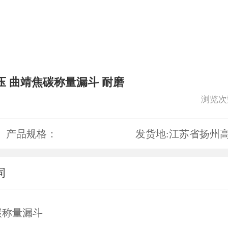
压 曲靖焦碳称量漏斗 耐磨
浏览次
产品规格：
发货地:
江苏省扬州
词
碳称量漏斗