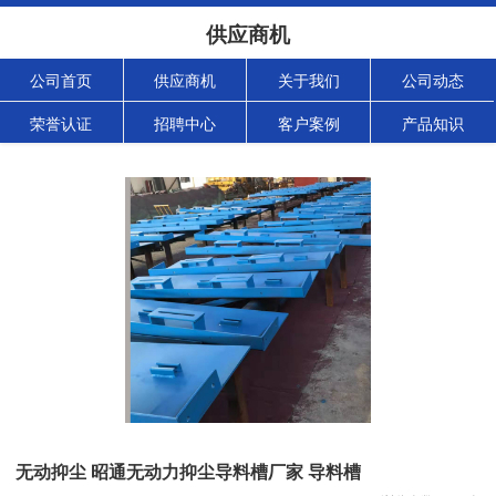
供应商机
公司首页
供应商机
关于我们
公司动态
荣誉认证
招聘中心
客户案例
产品知识
无动抑尘 昭通无动力抑尘导料槽厂家 导料槽