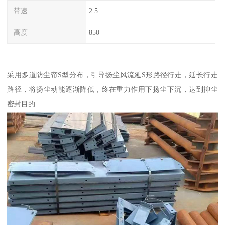
带速
2.5
高度
850
采用多道防尘帘S型分布，引导扬尘风流延S形路径行走，延长行走
路径，将扬尘动能逐渐降低，终在重力作用下扬尘下沉，达到抑尘
密封目的