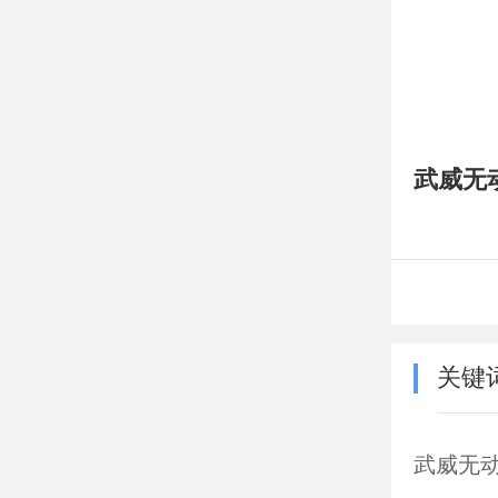
武威无
关键
武威无