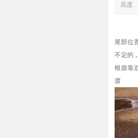
高度
尾部位
不定的
根据靠
渡