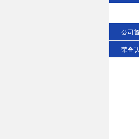
公司
荣誉