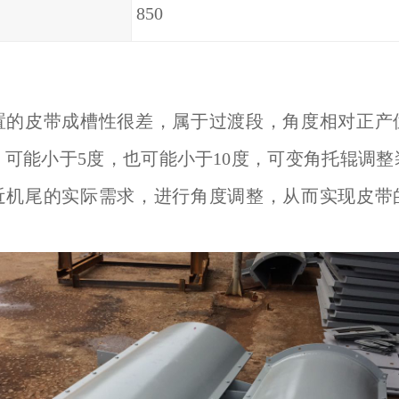
850
置的皮带成槽性很差，属于过渡段，角度相对正产
，可能小于5度，也可能小于10度，可变角托辊调整
近机尾的实际需求，进行角度调整，从而实现皮带