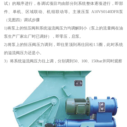
试）的顺序进行，各调试项目均由部分到系统整体逐项进行，即部
件、单机、区域联动、机组联动等。主液压泵 A10VS0140DFR泵
（见图四）调试步骤
1)将泵上的恒压阀和系统溢流阀压力均调解到小（泵上的流量阀在油
泵生产厂家出厂时已调好），即零压，启泵。
2)将泵上的恒压阀压力调到，即往里顶到再往回松1.5圈，此时系统
的溢流阀压力还是小。
3）将系统溢流阀压力往上调，分别调到50、100、150bar并同时观察