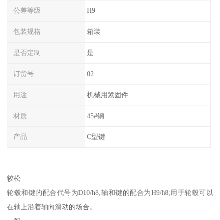
公差等级
H9
包装规格
箱装
是否定制
是
订货号
02
用途
机械用紧固件
材质
45#钢
产品
C型键
较松
轮毂和键的配合代号为D10/h8,轴和键的配合为H9/h8;用于轮毂可以
在轴上沿着轴向滑动的场合。