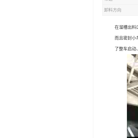
电液动棒条阀
卸料方向
胶带露天脱排水装置
在溜槽出料
电液动百叶阀
而且密封小
电液动刀型闸门
了整车启动
电液动浆液阀
电液动双层卸灰阀
标准件|紧固件
电液动蝶阀
重型卸料车
星型卸灰阀
气缸