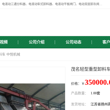
扬州中悦机械有限公司目前主要产品有：全自动液压纠偏器、液压拉紧、电液动三通分料器、电液动犁式卸料器、电液动平板闸门、电动双层卸灰阀、标准件、紧固件、液压泵站、新型电液推杆、皮带全自动液压调正器等，以及除尘通风类百余种产品系列。产品广泛适用于矿山、电力、煤矿、冶金、交通、化工、水利等行业。
视频
公司介绍
公司动态
客
料车 中悦机械
茂名轻型重型卸料车
350000.
价格：￥
产品数量：
1.00套
发货地址：
江苏省扬州