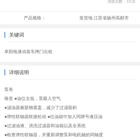
浏览次数：
331
次
产品规格：
发货地:
江苏省扬州高邮市
关键词
阜阳电液动装车闸门出租
详细说明
泵有
噪音 ●油位太低，泵吸入空气
●滤油器被脏物遮盖，减少了过滤面积
●弹性联轴器联接松动 ●往油箱中加入同牌号液压油
●过滤油液、清洗过滤器和油箱以及全系统
●检查弹性联轴器，并重新调整泵和电机轴的同轴度