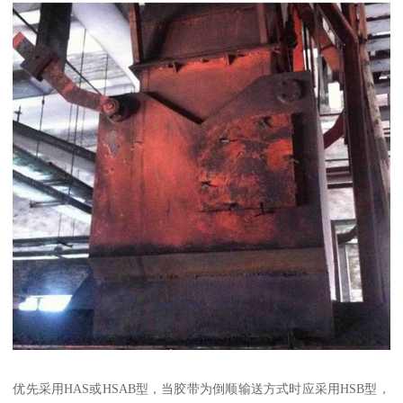
优先采用HAS或HSAB型，当胶带为倒顺输送方式时应采用HSB型，