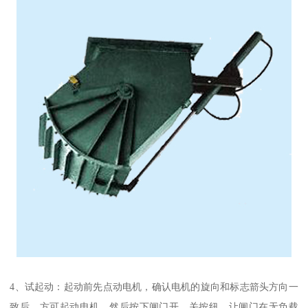
4、试起动：起动前先点动电机，确认电机的旋向和标志箭头方向一
致后，方可起动电机，然后按下闸门开、关按纽，让闸门在无负载