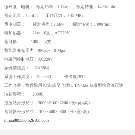
循环泵、电机： 额定功率：1.1kw 额定转速：1400r/min
额定流量：45mL/r 工作压力：0.45 MPa
风冷却器： 额定功率：1.5kw 额定转速：1400r/min
电加热器： 2kw，6支，AC220V
蓄能器： 100L 4支
蓄能器充氮压力：9Mpa～10 Mpa
电磁阀控制电压：AC220V
系统清洁度： NAS8级
系统工作温度： 10～55℃ 工作温度70℃
工作介质：推荐采用长城(或昆仑)牌L-HV-32# 低凝型抗磨液压油
油箱容积： 2000L
液压站外形尺寸：3000×2100×2200 (长×宽×高)
蓄能器外形尺寸：1875×500×2860 (长×宽×高)
m.jan885566.b2b168.com