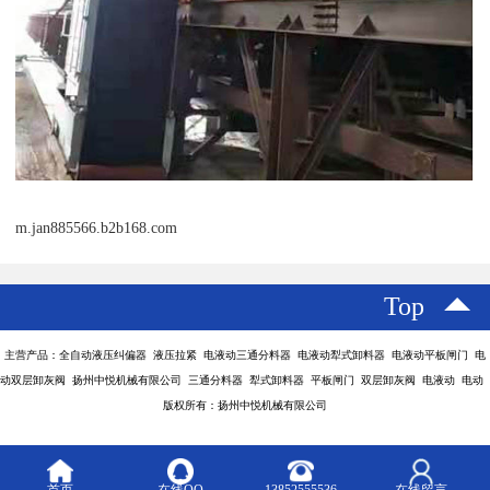
m.jan885566.b2b168.com
Top
主营产品：全自动液压纠偏器 液压拉紧 电液动三通分料器 电液动犁式卸料器 电液动平板闸门 电
动双层卸灰阀 扬州中悦机械有限公司 三通分料器 犁式卸料器 平板闸门 双层卸灰阀 电液动 电动
版权所有：扬州中悦机械有限公司
首页
在线QQ
13852555536
在线留言