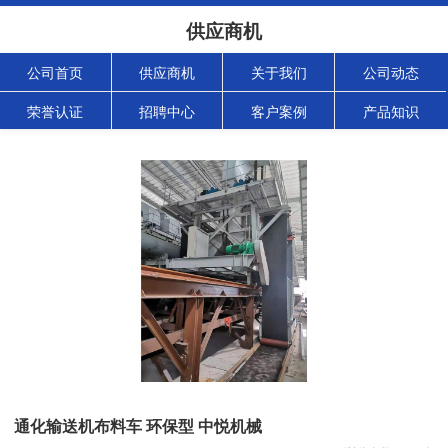
供应商机
公司首页
供应商机
关于我们
公司动态
荣誉认证
招聘中心
客户案例
产品知识
通化输送机布料车 环保型 中悦机械