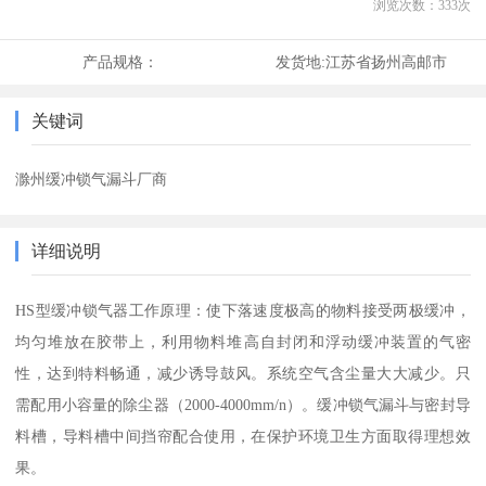
浏览次数：
333
次
产品规格：
发货地:
江苏省扬州高邮市
关键词
滁州缓冲锁气漏斗厂商
详细说明
HS型缓冲锁气器工作原理：使下落速度极高的物料接受两极缓冲，
均匀堆放在胶带上，利用物料堆高自封闭和浮动缓冲装置的气密
性，达到特料畅通，减少诱导鼓风。系统空气含尘量大大减少。只
需配用小容量的除尘器（2000-4000mm/n）。缓冲锁气漏斗与密封导
料槽，导料槽中间挡帘配合使用，在保护环境卫生方面取得理想效
果。