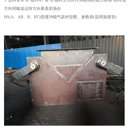
方向同输送运转方向垂直的场合
HS(A、AB、B、BT)型缓冲锁气器外型图、参数表(适用落煤管)