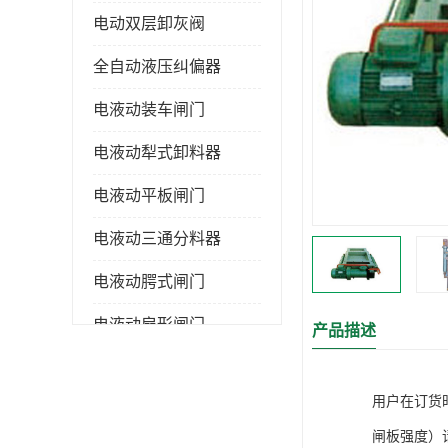
电动双层卸灰阀
全自动液压纠偏器
电液动装车闸门
电液动犁式卸料器
电液动平板闸门
电液动三通分料器
电液动腭式闸门
电液动扇形闸门
产品描述
全自控液压拉紧
用户在订货
电液动转角装置
闸板强度）