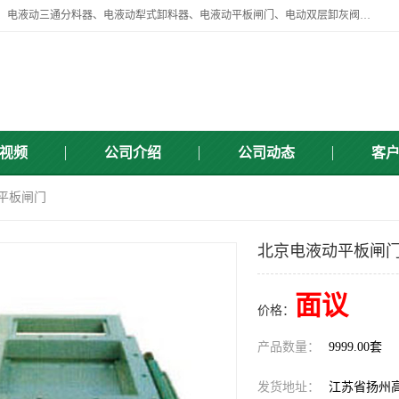
扬州中悦机械有限公司目前主要产品有：全自动液压纠偏器、液压拉紧、电液动三通分料器、电液动犁式卸料器、电液动平板闸门、电动双层卸灰阀、标准件、紧固件、液压泵站、新型电液推杆、皮带全自动液压调正器等，以及除尘通风类百余种产品系列。产品广泛适用于矿山、电力、煤矿、冶金、交通、化工、水利等行业。
视频
公司介绍
公司动态
客
动平板闸门
北京电液动平板闸门
面议
价格：
产品数量：
9999.00套
发货地址：
江苏省扬州