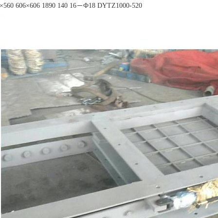
0×560 606×606 1890 140 16－Ф18 DYTZ1000-520