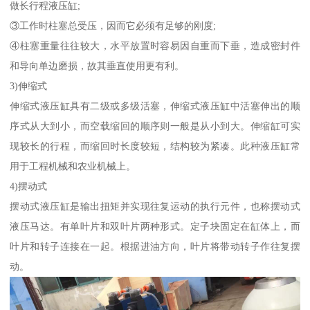
做长行程液压缸;
③工作时柱塞总受压，因而它必须有足够的刚度;
④柱塞重量往往较大，水平放置时容易因自重而下垂，造成密封件
和导向单边磨损，故其垂直使用更有利。
3)伸缩式
伸缩式液压缸具有二级或多级活塞，伸缩式液压缸中活塞伸出的顺
序式从大到小，而空载缩回的顺序则一般是从小到大。伸缩缸可实
现较长的行程，而缩回时长度较短，结构较为紧凑。此种液压缸常
用于工程机械和农业机械上。
4)摆动式
摆动式液压缸是输出扭矩并实现往复运动的执行元件，也称摆动式
液压马达。有单叶片和双叶片两种形式。定子块固定在缸体上，而
叶片和转子连接在一起。根据进油方向，叶片将带动转子作往复摆
动。