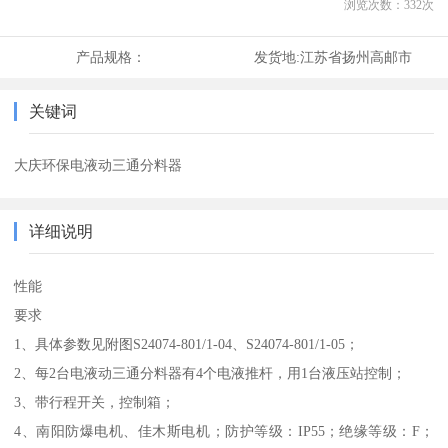
浏览次数：
332
次
产品规格：
发货地:
江苏省扬州高邮市
关键词
大庆环保电液动三通分料器
详细说明
性能
要求
1、具体参数见附图S24074-801/1-04、S24074-801/1-05；
2、每2台电液动三通分料器有4个电液推杆，用1台液压站控制；
3、带行程开关，控制箱；
4、南阳防爆电机、佳木斯电机；防护等级：IP55；绝缘等级：F；