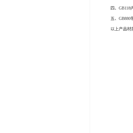
四、GB11
电液推杆
五、GB88
称量斗
以上产品材质
无动导料槽
刚性叶轮给料机
高压液压站
平键加工
液压站厂