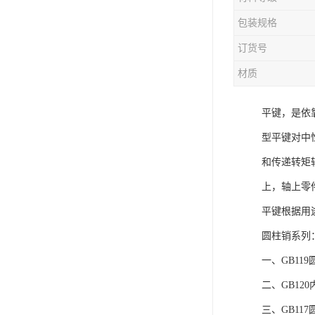
电液动棒条阀
包装规格
胶带露天脱排水装置
订货号
电液动百叶阀
材质
电液动刀型闸门
平键，是依
电液动浆液阀
型平键对中
电液动双层卸灰阀
和传递转矩
标准件|紧固件
上，轴上零
平键根据用
电液动蝶阀
圆柱销系列
重型卸料车
一、GB11
星型卸灰阀
二、GB12
气缸
三、GB11