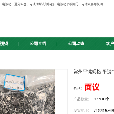
扬州中悦机械有限公司目前主要产品有：全自动液压纠偏器、液压拉紧、电液动三通分料器、电液动犁式卸料器、电液动平板闸门、电动双层卸灰阀、标准件、紧固件、液压泵站、新型电液推杆、皮带全自动液压调正器等，以及除尘通风类百余种产品系列。产品广泛适用于矿山、电力、煤矿、冶金、交通、化工、水利等行业。
视频
公司介绍
公司动态
客
常州平键规格 平键GB
面议
价格：
产品数量：
9999.00个
发货地址：
江苏省扬州