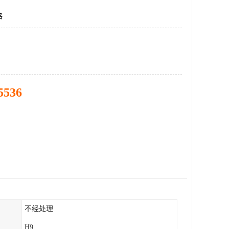
格
5536
不经处理
H9