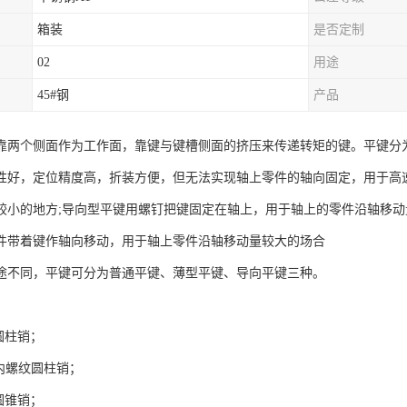
箱装
是否定制
02
用途
45#钢
产品
靠两个侧面作为工作面，靠键与键槽侧面的挤压来传递转矩的键。平键分
性好，定位精度高，折装方便，但无法实现轴上零件的轴向固定，用于高
较小的地方;导向型平键用螺钉把键固定在轴上，用于轴上的零件沿轴移动
件带着键作轴向移动，用于轴上零件沿轴移动量较大的场合
途不同，平键可分为普通平键、薄型平键、导向平键三种。
：
9圆柱销；
0内螺纹圆柱销；
7圆锥销；