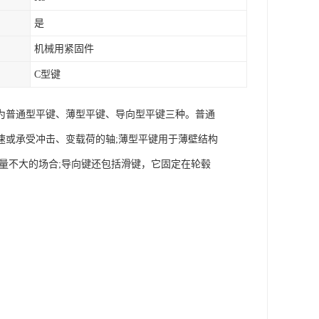
是
机械用紧固件
C型键
为普通型平键、薄型平键、导向型平键三种。普通
速或承受冲击、变载荷的轴;薄型平键用于薄壁结构
量不大的场合;导向键还包括滑键，它固定在轮毂