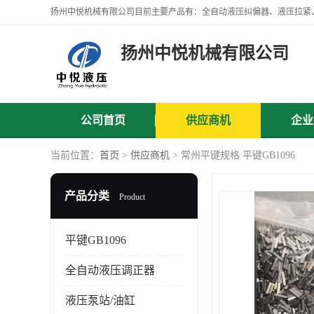
扬州中悦机械有限公司
公司首页
供应商机
企业
当前位置：
首页
>
供应商机
> 常州平键规格 平键GB1096
产品分类
Product
平键GB1096
全自动液压调正器
液压泵站/油缸