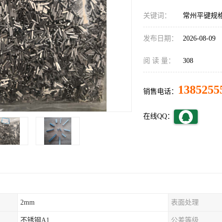
关键词：
常州平键规
发布日期：
2026-08-09
阅 读 量：
308
1385255
销售电话：
在线QQ：
2mm
表面处理
不锈钢A1
公差等级