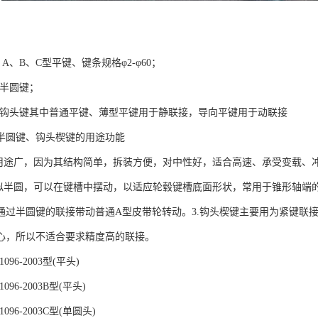
6 A、B、C型平键、键条规格φ2-φ60；
99半圆键；
565钩头键其中普通平键、薄型平键用于静联接，导向平键用于动联接
半圆键、钩头楔键的用途功能
键用途广，因为其结构简单，拆装方便，对中性好，适合高速、承受变载、
形似半圆，可以在键槽中摆动，以适应轮毂键槽底面形状，常用于锥形轴端
通过半圆键的联接带动普通A型皮带轮转动。3.钩头楔键主要用为紧键联
心，所以不适合要求精度高的联接。
96-2003型(平头)
96-2003B型(平头)
096-2003C型(单圆头)