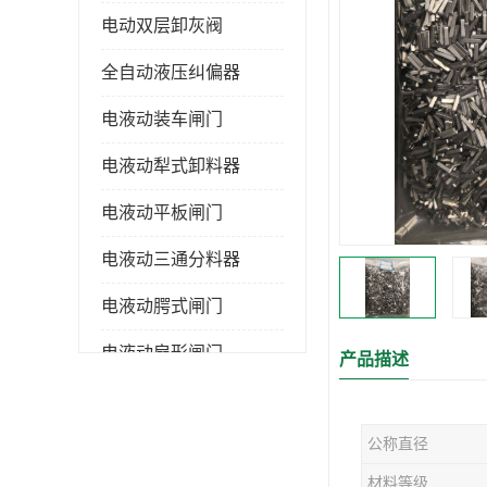
电动双层卸灰阀
全自动液压纠偏器
电液动装车闸门
电液动犁式卸料器
电液动平板闸门
电液动三通分料器
电液动腭式闸门
电液动扇形闸门
产品描述
全自控液压拉紧
公称直径
电液动转角装置
材料等级