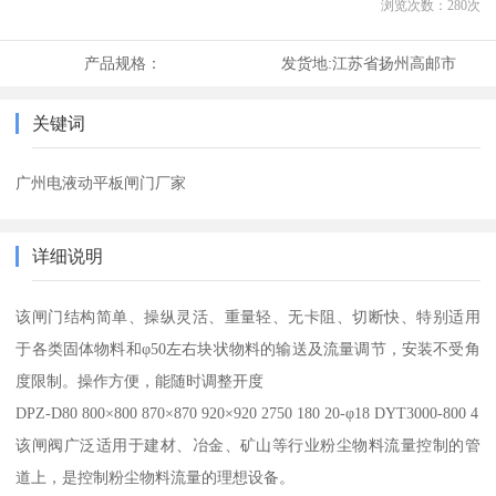
浏览次数：
280
次
产品规格：
发货地:
江苏省扬州高邮市
关键词
广州电液动平板闸门厂家
详细说明
该闸门结构简单、操纵灵活、重量轻、无卡阻、切断快、特别适用
于各类固体物料和φ50左右块状物料的输送及流量调节，安装不受角
度限制。操作方便，能随时调整开度
DPZ-D80 800×800 870×870 920×920 2750 180 20-φ18 DYT3000-800 4
该闸阀广泛适用于建材、冶金、矿山等行业粉尘物料流量控制的管
道上，是控制粉尘物料流量的理想设备。