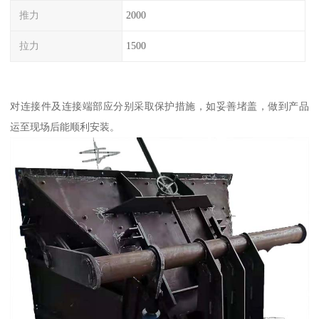
推力
2000
拉力
1500
对连接件及连接端部应分别采取保护措施，如妥善堵盖，做到产品
运至现场后能顺利安装。