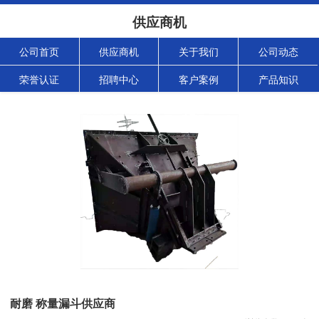
供应商机
公司首页
供应商机
关于我们
公司动态
荣誉认证
招聘中心
客户案例
产品知识
耐磨 称量漏斗供应商