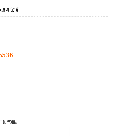
气漏斗促销
5536
冲锁气器。