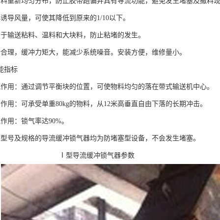
重新均匀分布，防止胶带跑偏并具有导流功能，避免发生堵塞及撒料现
导风量，可使其降低到原来的1/10以下。
输送粘料、温料和大块料，防止粘堵的发生。
理，缓冲力矩大，能减少系统噪音。安装方便，维修量小。
指标
用：通过调节平衡块的位置，可使物料均匀的落在带式输送机中心。
用：可承受单重80kg的物料，从12米高垂直自由下落的长期冲击。
用：锁气率达90%。
号及规格的导流缓冲锁气器均为防堵塞型设备，不会发生堵塞。
导流缓冲锁气器参数