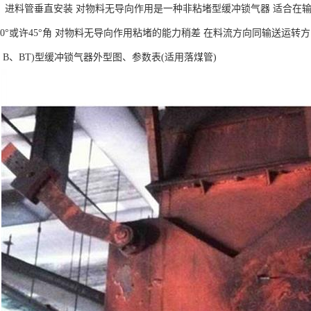
平，进料管垂直安装 对物料无导向作用是一种非粘堵型缓冲锁气器 适合在
30°或许45°角 对物料无导向作用粘堵的能力稍差 在料流方向同输送运转
B、B、BT)型缓冲锁气器外型图、参数表(适用落煤管)