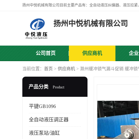
扬州中悦机械有限公司
公司首页
供应商机
企业
当前位置：
首页
>
供应商机
> 滁州缓冲锁气漏斗促销 缓冲锁
产品分类
Product
平键GB1096
全自动液压调正器
液压泵站/油缸