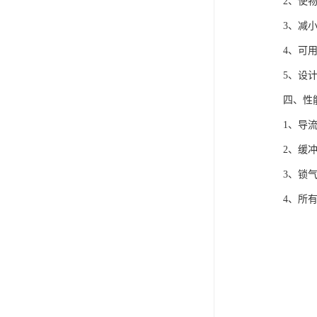
2、使物料
3、减小诱
4、可用于
5、设计合
四、性能
1、导流作
2、缓冲作
3、锁气作
4、所有型
Ⅰ型