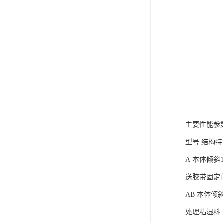
电液推杆
称量斗
无动导料槽
刚性叶轮给料机
高压液压站
平键加工
主要性能参
型号 结构特
液压站厂
A 本体倾斜
送胶带固定
AB 本体
处理粘湿料