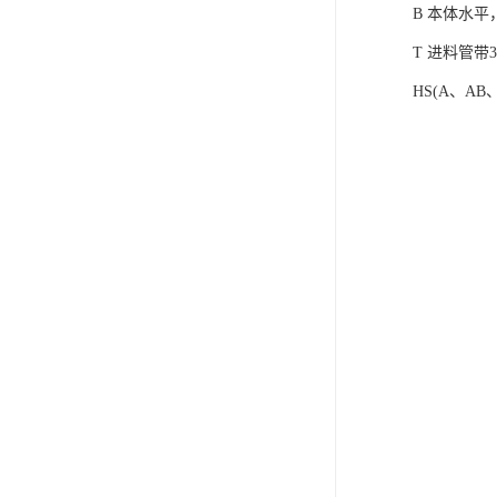
B 本体水
T 进料管带
HS(A、A