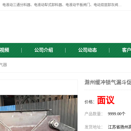
扬州中悦机械有限公司目前主要产品有：全自动液压纠偏器、液压拉紧、电液动三通分料器、电液动犁式卸料器、电液动平板闸门、电动双层卸灰阀、标准件、紧固件、液压泵站、新型电液推杆、皮带全自动液压调正器等，以及除尘通风类百余种产品系列。产品广泛适用于矿山、电力、煤矿、冶金、交通、化工、水利等行业。
视频
公司介绍
公司动态
客
气器
滁州缓冲锁气漏斗促
面议
价格：
产品数量：
9999.00个
发货地址：
江苏省扬州