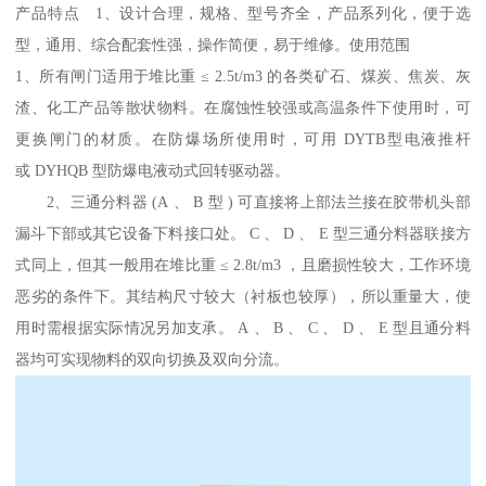
产品特点 1、设计合理，规格、型号齐全，产品系列化，便于选
型，通用、综合配套性强，操作简便，易于维修。使用范围
1、所有闸门适用于堆比重 ≤ 2.5t/m3 的各类矿石、煤炭、焦炭、灰
渣、化工产品等散状物料。在腐蚀性较强或高温条件下使用时，可
更换闸门的材质。在防爆场所使用时，可用 DYTB型电液推杆
或 DYHQB 型防爆电液动式回转驱动器。
2、三通分料器 (A 、 B 型 ) 可直接将上部法兰接在胶带机头部
漏斗下部或其它设备下料接口处。 C 、 D 、 E 型三通分料器联接方
式同上，但其一般用在堆比重 ≤ 2.8t/m3 ，且磨损性较大，工作环境
恶劣的条件下。其结构尺寸较大（衬板也较厚），所以重量大，使
用时需根据实际情况另加支承。 A 、 B 、 C 、 D 、 E 型且通分料
器均可实现物料的双向切换及双向分流。