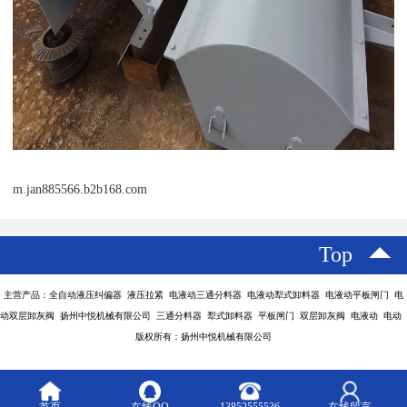
m.jan885566.b2b168.com
Top
主营产品：全自动液压纠偏器 液压拉紧 电液动三通分料器 电液动犁式卸料器 电液动平板闸门 电
动双层卸灰阀 扬州中悦机械有限公司 三通分料器 犁式卸料器 平板闸门 双层卸灰阀 电液动 电动
版权所有：扬州中悦机械有限公司
首页
在线QQ
13852555536
在线留言