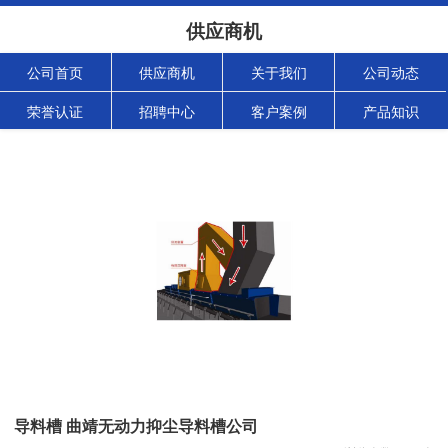
供应商机
公司首页
供应商机
关于我们
公司动态
荣誉认证
招聘中心
客户案例
产品知识
导料槽 曲靖无动力抑尘导料槽公司