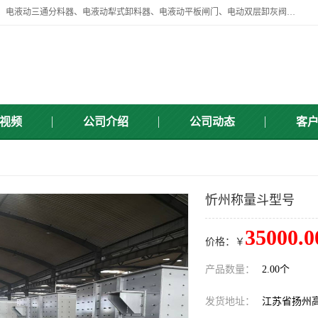
扬州中悦机械有限公司目前主要产品有：全自动液压纠偏器、液压拉紧、电液动三通分料器、电液动犁式卸料器、电液动平板闸门、电动双层卸灰阀、标准件、紧固件、液压泵站、新型电液推杆、皮带全自动液压调正器等，以及除尘通风类百余种产品系列。产品广泛适用于矿山、电力、煤矿、冶金、交通、化工、水利等行业。
视频
公司介绍
公司动态
客
忻州称量斗型号
35000.0
价格：￥
产品数量：
2.00个
发货地址：
江苏省扬州