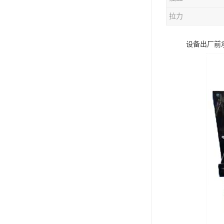
电液动棒条阀
拉力
胶带露天脱排水装置
设备出厂前
电液动百叶阀
电液动刀型闸门
电液动浆液阀
电液动双层卸灰阀
标准件|紧固件
电液动蝶阀
重型卸料车
星型卸灰阀
气缸