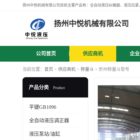
扬州中悦机械有限公司
公司首页
供应商机
企业
当前位置：
首页
>
供应商机
>
称量斗
> 忻州称量斗型号
产品分类
Product
平键GB1096
全自动液压调正器
液压泵站/油缸