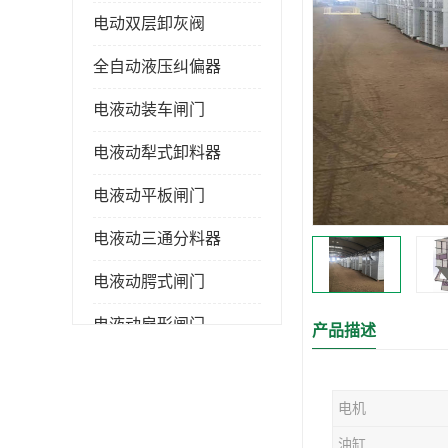
电动双层卸灰阀
全自动液压纠偏器
电液动装车闸门
电液动犁式卸料器
电液动平板闸门
电液动三通分料器
电液动腭式闸门
电液动扇形闸门
产品描述
全自控液压拉紧
电机
电液动转角装置
油缸