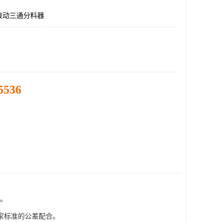
液动三通分料器
5536
下。
家标准的公差配合。