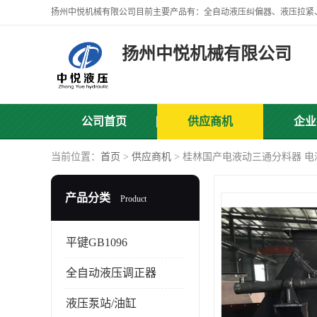
扬州中悦机械有限公司
公司首页
供应商机
企业
当前位置：
首页
>
供应商机
> 桂林国产电液动三通分料器 
产品分类
Product
平键GB1096
全自动液压调正器
液压泵站/油缸