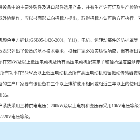
所供设备中的主要外购件及进口部件选用产品，并有生产许可证及生产检验
或外协制作，应以书面形式向招标方提出，取得招标方认可后方可执行。
颜色甲方确认(GSB05-1426-2001，Y11)，电机、运转动部件的防护罩等一律
参数表只列出了设备的基本技术要求，投标厂家必须实质性响应，但有提出
功率在55kW及以上低压电动机及所有高压电动机配置定子和轴承温度监测传
。所有功率在55kW及以上低压电动机及所有高压电动机预留振动传感器安
设备的生产厂家要有该设备在三个以上煤矿使用相同或相近三年以上的使用
用品。
产系统采用三种供电电压：200kW及以上电机和变压器采用10kV电压等
/220V电压等级。