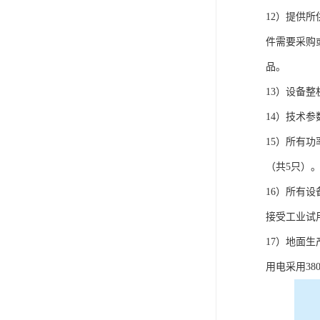
电液动棒条阀
12）提供
胶带露天脱排水装置
件需要采购
电液动百叶阀
品。
13）设备整机
电液动刀型闸门
14）技术
电液动浆液阀
15）所有
电液动双层卸灰阀
（共5只）
标准件|紧固件
16）所有
接受工业试
电液动蝶阀
17）地面生
重型卸料车
用电采用380
星型卸灰阀
气缸