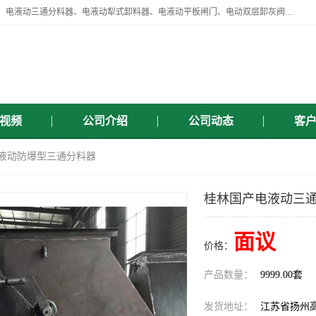
扬州中悦机械有限公司目前主要产品有：全自动液压纠偏器、液压拉紧、电液动三通分料器、电液动犁式卸料器、电液动平板闸门、电动双层卸灰阀、标准件、紧固件、液压泵站、新型电液推杆、皮带全自动液压调正器等，以及除尘通风类百余种产品系列。产品广泛适用于矿山、电力、煤矿、冶金、交通、化工、水利等行业。
视频
公司介绍
公司动态
客
电液动防爆型三通分料器
桂林国产电液动三通
面议
价格：
产品数量：
9999.00套
发货地址：
江苏省扬州