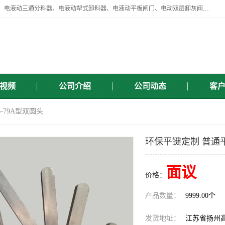
扬州中悦机械有限公司目前主要产品有：全自动液压纠偏器、液压拉紧、电液动三通分料器、电液动犁式卸料器、电液动平板闸门、电动双层卸灰阀、标准件、紧固件、液压泵站、新型电液推杆、皮带全自动液压调正器等，以及除尘通风类百余种产品系列。产品广泛适用于矿山、电力、煤矿、冶金、交通、化工、水利等行业。
视频
公司介绍
公司动态
客
-79A型双圆头
环保平键定制 普通平键
面议
价格：
产品数量：
9999.00个
发货地址：
江苏省扬州