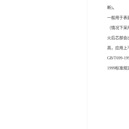
断)。
一般用于表面
（情况下采
火后芯部会
高，应用上
GB/T699
1999标准