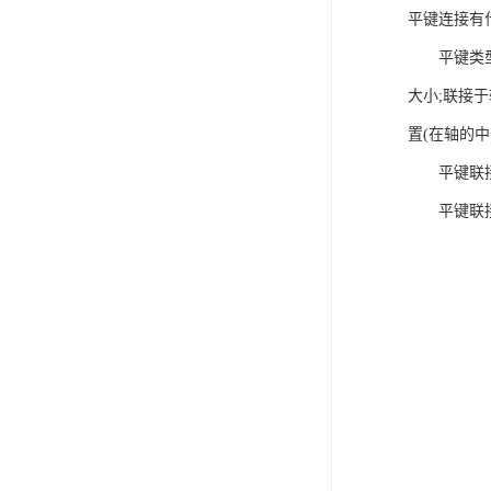
平键连接有
电液推杆
平键类型选
称量斗
大小;联接
无动导料槽
置(在轴的
平键联接
刚性叶轮给料机
平键联接的
高压液压站
平键加工
液压站厂