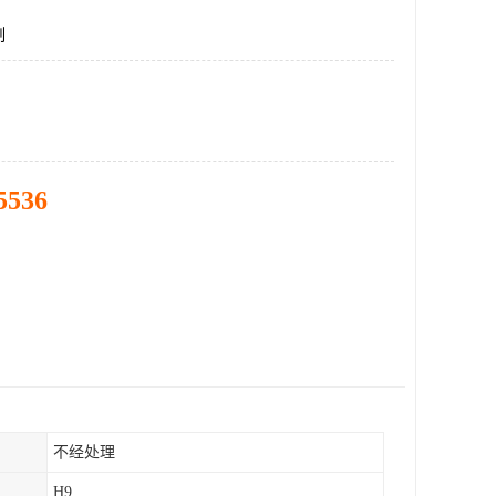
制
5536
不经处理
H9