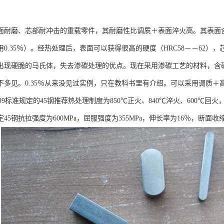
耐磨、芯部耐冲击的重载零件，其耐磨性比调质＋表面淬火高。其表面含碳量0.
用0.35％）。经热处理后，表面可以获得很高的硬度（HRC58－－62
出现硬脆的马氏体，失去渗碳处理的优点。现在采用渗碳工艺的材料，含碳
不多见。0.35％从来没见过实例，只在教科书里有介绍。可以采用调
-1999标准规定的45钢推荐热处理制度为850℃正火、840℃淬火、600℃回火
规定45钢抗拉强度为600MPa，屈服强度为355MPa，伸长率为16％，断面收