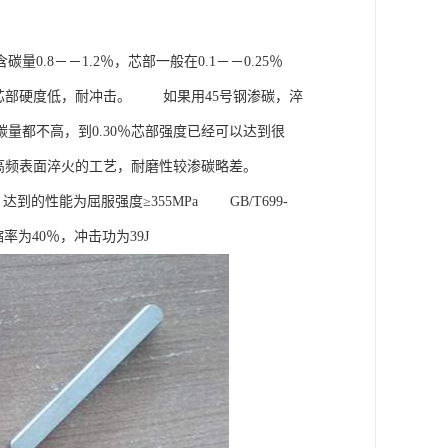
8－－1.2％，芯部一般在0.1－－0.25％
），芯部硬度低，耐冲击。 如果用45号钢渗碳，淬
量都不高，到0.30％芯部强度已经可以达到很
质＋高频表面淬火的工艺，耐磨性较渗碳略差。
，达到的性能为屈服强度≥355MPa GB/T699-
缩率为40％，冲击功为39J