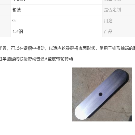
箱装
是否定制
02
用途
45#钢
产品
半圆，可以在键槽中摆动，以适应轮毂键槽底面形状，常用于锥形轴端的
过半圆键的联接带动普通A型皮带轮转动