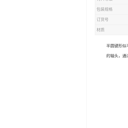
电液动棒条阀
包装规格
胶带露天脱排水装置
订货号
电液动百叶阀
材质
电液动刀型闸门
半圆键形似
电液动浆液阀
的轴头，通
电液动双层卸灰阀
标准件|紧固件
电液动蝶阀
重型卸料车
星型卸灰阀
气缸