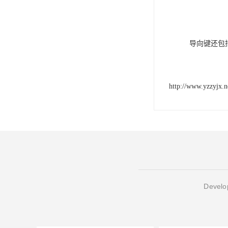
导向键还包
http://www.yzzyjx.n
Develop