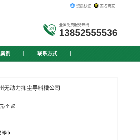
资质认证
实名商家
全国免费服务热线：
13852555536
户案例
联系方式
朔州无动力抑尘导料槽公司
元/个 起
高邮市