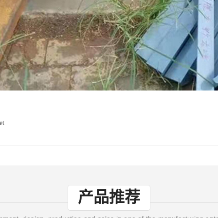
et
产品推荐