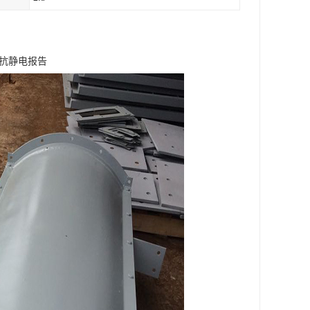
燃抗静电报告