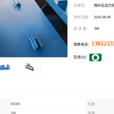
关键词：
朔州无动力
发布日期：
2026-08-08
阅 读 量：
388
1385255
销售电话：
在线QQ：
B1000
长度
108
带速