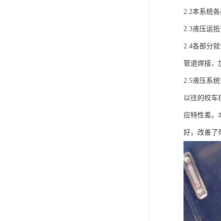
电液动棒条阀
2.2本系
胶带露天脱排水装置
2.3液压
电液动百叶阀
2.4各部
管道焊接、加
电液动刀型闸门
2.5液压
电液动浆液阀
以往的绞车
电液动双层卸灰阀
应特性差。
标准件|紧固件
好，改善了
电液动蝶阀
重型卸料车
星型卸灰阀
气缸