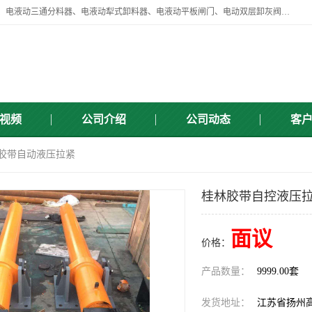
扬州中悦机械有限公司目前主要产品有：全自动液压纠偏器、液压拉紧、电液动三通分料器、电液动犁式卸料器、电液动平板闸门、电动双层卸灰阀、标准件、紧固件、液压泵站、新型电液推杆、皮带全自动液压调正器等，以及除尘通风类百余种产品系列。产品广泛适用于矿山、电力、煤矿、冶金、交通、化工、水利等行业。
视频
公司介绍
公司动态
客
 胶带自动液压拉紧
桂林胶带自控液压拉
面议
价格：
产品数量：
9999.00套
发货地址：
江苏省扬州