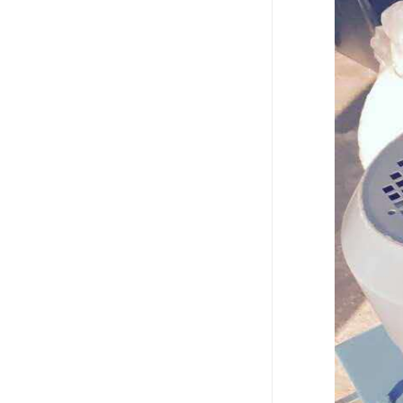
电液推杆
称量斗
无动导料槽
刚性叶轮给料机
高压液压站
平键加工
液压站厂