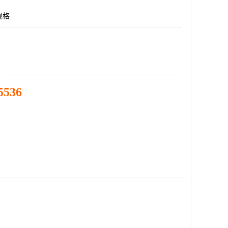
规格
5536