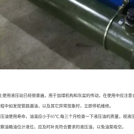
上使用液压站已经很普遍，用于加煤机构和灰盆的传动，在使用中应注意合
过程中如发现管路漏油，以及其它异常现象时，立即停机维修。
液压油使用寿命，油温应小于65℃;每三个月检查一下液压油的质量，视液
观察油箱油位计液位，应及时补充符合要求的液压油，以免油泵吸空。