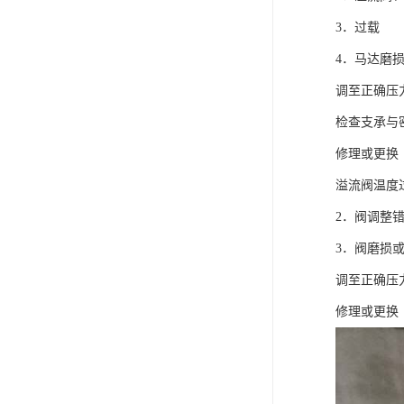
电液推杆
3．过载
4．马达磨损
称量斗
调至正确压
无动导料槽
检查支承与
刚性叶轮给料机
修理或更换
高压液压站
溢流阀温度
2．阀调整
平键加工
3．阀磨损或
液压站厂
调至正确压
修理或更换