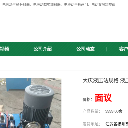
扬州中悦机械有限公司目前主要产品有：全自动液压纠偏器、液压拉紧、电液动三通分料器、电液动犁式卸料器、电液动平板闸门、电动双层卸灰阀、标准件、紧固件、液压泵站、新型电液推杆、皮带全自动液压调正器等，以及除尘通风类百余种产品系列。产品广泛适用于矿山、电力、煤矿、冶金、交通、化工、水利等行业。
视频
公司介绍
公司动态
客
大庆液压站规格 液
面议
价格：
产品数量：
9999.00套
发货地址：
江苏省扬州