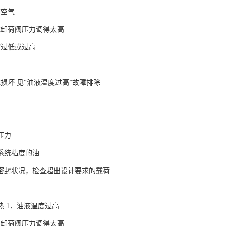
有空气
或卸荷阀压力调得太高
度过低或过高
损坏 见“油液温度过高”故障排除
压力
系统粘度的油
密封状况，检查超出设计要求的载荷
热 1．油液温度过高
、卸荷阀压力调得太高