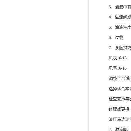
电液动棒条阀
3．油液中
胶带露天脱排水装置
4．溢流阀
电液动百叶阀
5．油液粘
6．过载
电液动刀型闸门
7．泵磨损或
电液动浆液阀
见表16-16
电液动双层卸灰阀
见表16-16
标准件|紧固件
调整至合适
选择适合本
电液动蝶阀
检查支承与
重型卸料车
修理或更换
星型卸灰阀
液压马达过
气缸
2．溢流阀