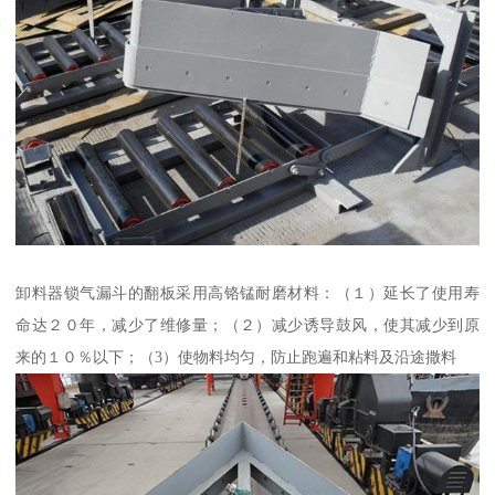
卸料器锁气漏斗的翻板采用高铬锰耐磨材料：（１）延长了使用寿
命达２０年，减少了维修量；（２）减少诱导鼓风，使其减少到原
来的１０％以下；（3）使物料均匀，防止跑遍和粘料及沿途撒料