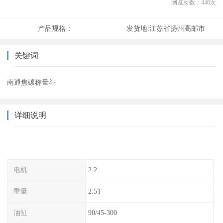
浏览次数：
446
次
产品规格：
发货地:
江苏省扬州高邮市
关键词
南通焦碳称量斗
详细说明
电机
2.2
重量
2.5T
油缸
90/45-300