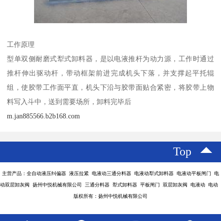
工作原理
型单双侧耐磨式犁式卸料器，是以电液推杆为动力源，工作时通过
推杆伸出驱动杆，带动框架前进完成机头下落，并支撑起平托辊
组，使胶带工作面平直，机头下沿与胶带面贴合紧密，将胶带上物
料写入斗中，送到需要场所，卸料完毕后
m.jan885566.b2b168.com
Top
主营产品：全自动液压纠偏器 液压拉紧 电液动三通分料器 电液动犁式卸料器 电液动平板闸门 电
动双层卸灰阀 扬州中悦机械有限公司 三通分料器 犁式卸料器 平板闸门 双层卸灰阀 电液动 电动
版权所有：扬州中悦机械有限公司