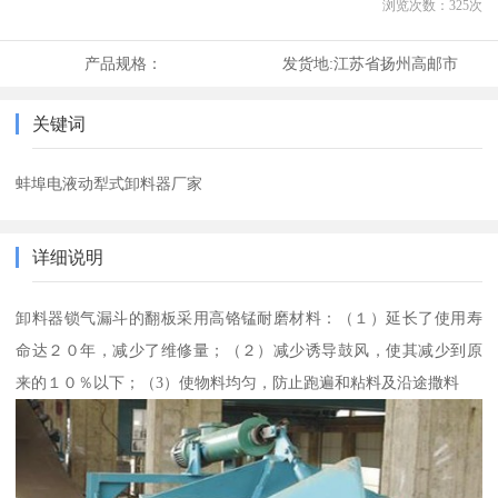
浏览次数：
325
次
产品规格：
发货地:
江苏省扬州高邮市
关键词
蚌埠电液动犁式卸料器厂家
详细说明
卸料器锁气漏斗的翻板采用高铬锰耐磨材料：（１）延长了使用寿
命达２０年，减少了维修量；（２）减少诱导鼓风，使其减少到原
来的１０％以下；（3）使物料均匀，防止跑遍和粘料及沿途撒料