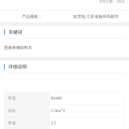
浏览次数：
366
次
产品规格：
发货地:
江苏省扬州高邮市
关键词
恩施单侧卸料车
详细说明
带宽
B1000
电机
5.5kw*2
带速
2.5