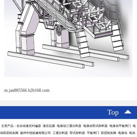
m.jan885566.b2b168.com
Top
主营产品：全自动液压纠偏器 液压拉紧 电液动三通分料器 电液动犁式卸料器 电液动平板闸门 电
动双层卸灰阀 扬州中悦机械有限公司 三通分料器 犁式卸料器 平板闸门 双层卸灰阀 电液动 电动