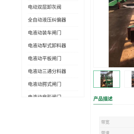
电动双层卸灰阀
全自动液压纠偏器
电液动装车闸门
电液动犁式卸料器
电液动平板闸门
电液动三通分料器
电液动腭式闸门
电液动扇形闸门
产品描述
全自控液压拉紧
带宽
电液动转角装置
带速