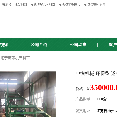
扬州中悦机械有限公司目前主要产品有：全自动液压纠偏器、液压拉紧、电液动三通分料器、电液动犁式卸料器、电液动平板闸门、电动双层卸灰阀、标准件、紧固件、液压泵站、新型电液推杆、皮带全自动液压调正器等，以及除尘通风类百余种产品系列。产品广泛适用于矿山、电力、煤矿、冶金、交通、化工、水利等行业。
视频
公司介绍
公司动态
客
型 遂宁皮带机布料车
中悦机械 环保型 
350000.
价格：￥
产品数量：
1.00套
发货地址：
江苏省扬州