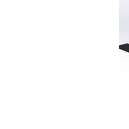
电液推杆
称量斗
无动导料槽
刚性叶轮给料机
高压液压站
平键加工
液压站厂