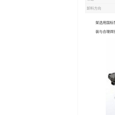
电液动棒条阀
卸料方向
胶带露天脱排水装置
架选用国标
电液动百叶阀
装与合理焊
电液动刀型闸门
电液动浆液阀
电液动双层卸灰阀
标准件|紧固件
电液动蝶阀
重型卸料车
星型卸灰阀
气缸