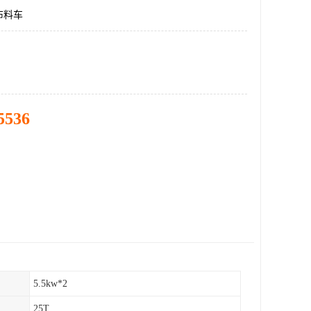
布料车
5536
5.5kw*2
25T