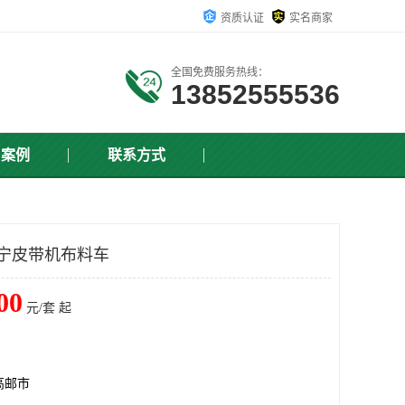
资质认证
实名商家
全国免费服务热线：
13852555536
户案例
联系方式
遂宁皮带机布料车
00
元/套 起
高邮市