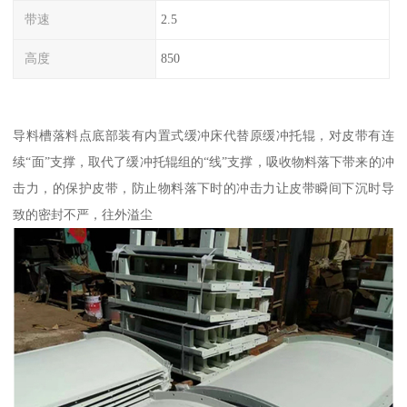
带速
2.5
高度
850
导料槽落料点底部装有内置式缓冲床代替原缓冲托辊，对皮带有连
续“面”支撑，取代了缓冲托辊组的“线”支撑，吸收物料落下带来的冲
击力，的保护皮带，防止物料落下时的冲击力让皮带瞬间下沉时导
致的密封不严，往外溢尘