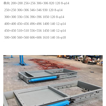
单向 200×200 256×256 306×306 820 120 8-φ14
250×250 306×306 346×346 930 120 8-φ14
300×300 336×336 396×396 1050 120 8-φ14
400×400 456×456 496×496 1400 140 12-φ14
450×450 510×510 556×556 1450 140 12-φ14
500×500 560×560 606×606 1610 140 16-φ18