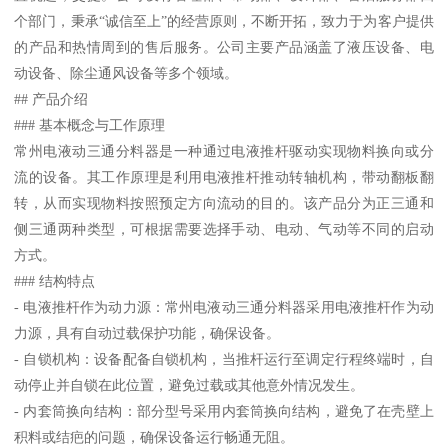
个部门，秉承“诚信至上”的经营原则，不断开拓，致力于为客户提供
的产品和热情周到的售后服务。公司主要产品涵盖了液压设备、电
动设备、除尘通风设备等多个领域。
## 产品介绍
### 基本概念与工作原理
常州电液动三通分料器是一种通过电液推杆驱动实现物料换向或分
流的设备。其工作原理是利用电液推杆推动转轴机构，带动翻板翻
转，从而实现物料按照预定方向流动的目的。该产品分为正三通和
侧三通两种类型，可根据需要选择手动、电动、气动等不同的启动
方式。
### 结构特点
- 电液推杆作为动力源：常州电液动三通分料器采用电液推杆作为动
力源，具有自动过载保护功能，确保设备。
- 自锁机构：设备配备自锁机构，当推杆运行至调定行程终端时，自
动停止并自锁在此位置，避免过载或其他意外情况发生。
- 内套筒换向结构：部分型号采用内套筒换向结构，避免了在壳壁上
积料或结疤的问题，确保设备运行畅通无阻。