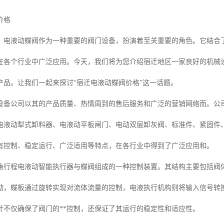
价格
，电液动蝶阀作为一种重要的阀门设备，扮演着至关重要的角色。它结合了
在各个行业中广泛应用。今天，我们将为您介绍宿迁地区一家良好的机械
产品。让我们一起来探讨“宿迁电液动蝶阀价格”这一话题。
设备公司以其的产品质量、热情周到的售后服务和广泛的营销网络而。公
电液动犁式卸料器、电液动平板闸门、电动双层卸灰阀、标准件、紧固件
具有控制、稳定运行、广泛适用等特点，在各行业中得到了广泛应用和。
角行程电液动智能执行器与蝶阀组成的一种控制装置。其结构主要包括阀
动，蝶板通过旋转实现对流体流量的控制，电液执行机构则将输入信号转换
计不仅确保了阀门的**控制，还保证了其运行的稳定性和适应性。