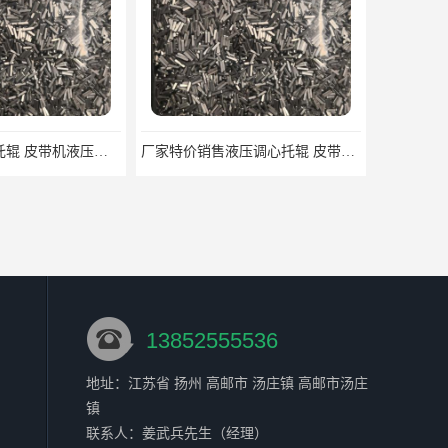
厂家特价销售液压调心托辊 皮带机液压调心托辊
13852555536
地址：江苏省 扬州 高邮市 汤庄镇 高邮市汤庄
镇
运输机纠偏器、运输机调偏器 运输机调正器械
皮带调偏器、皮带机调偏器、皮带防跑偏器、皮带自动纠偏器
联系人：姜武兵
先生
（经理）