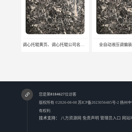
调心托辊黄页、调心托辊公司名录、调心托辊供应商
全自动液压调偏装置生产厂家
您是第
8184627
位访客
版权所有 ©2026-08-08
苏ICP备2023056485号-2
扬州中
有权利.
技术支持：
八方资源网
免责声明
管理员入口
网站
皮带机液压调心托辊 运输机液压调心托辊