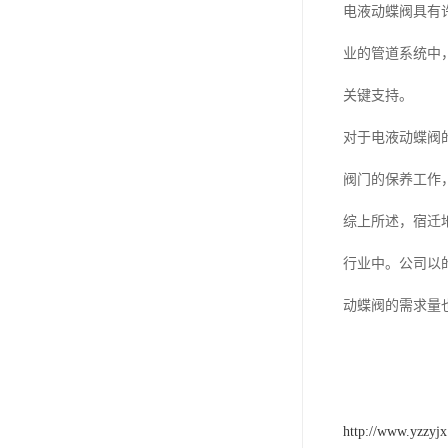
电液动棒条阀
电液动蝶阀具有
胶带露天脱排水装置
业的管道系统中
电液动百叶阀
关键支持。
电液动刀型闸门
对于电液动蝶阀
电液动浆液阀
阀门的保养工作
电液动双层卸灰阀
综上所述，宿迁
标准件|紧固件
行业中。公司以
电液动蝶阀
动蝶阀的需求量
重型卸料车
星型卸灰阀
http://www.yzzyjx
气缸