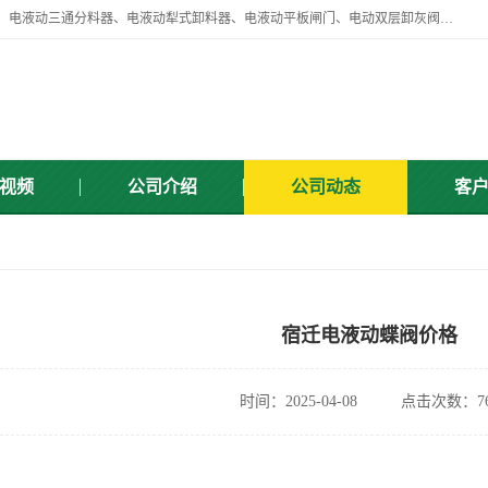
扬州中悦机械有限公司目前主要产品有：全自动液压纠偏器、液压拉紧、电液动三通分料器、电液动犁式卸料器、电液动平板闸门、电动双层卸灰阀、标准件、紧固件、液压泵站、新型电液推杆、皮带全自动液压调正器等，以及除尘通风类百余种产品系列。产品广泛适用于矿山、电力、煤矿、冶金、交通、化工、水利等行业。
视频
公司介绍
公司动态
客
宿迁电液动蝶阀价格
时间：2025-04-08
点击次数：76