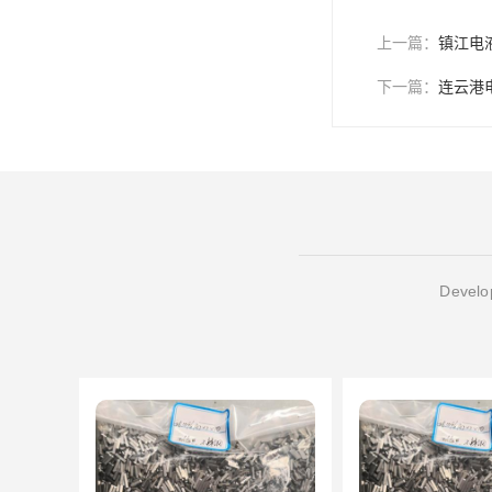
电液推杆
上一篇：
镇江电
称量斗
下一篇：
连云港
无动导料槽
刚性叶轮给料机
高压液压站
平键加工
Develop
液压站厂