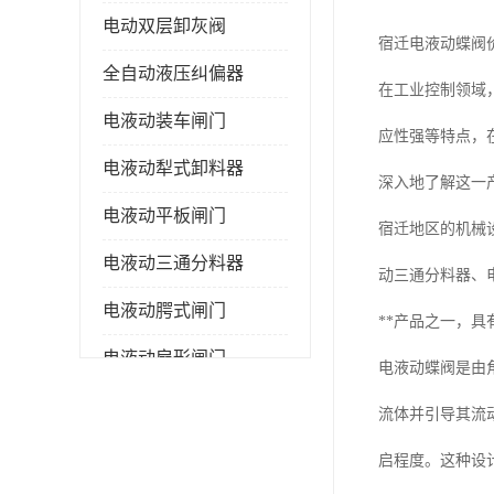
电动双层卸灰阀
宿迁电液动蝶阀
全自动液压纠偏器
在工业控制领域
电液动装车闸门
应性强等特点，
电液动犁式卸料器
深入地了解这一
电液动平板闸门
宿迁地区的机械
电液动三通分料器
动三通分料器、
电液动腭式闸门
**产品之一，
电液动扇形闸门
电液动蝶阀是由
全自控液压拉紧
流体并引导其流
电液动转角装置
启程度。这种设