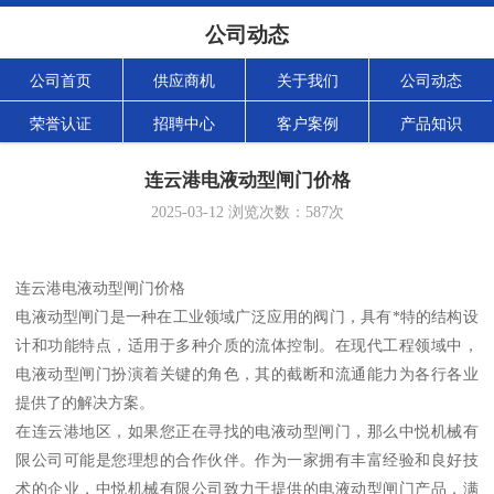
公司动态
公司首页
供应商机
关于我们
公司动态
荣誉认证
招聘中心
客户案例
产品知识
连云港电液动型闸门价格
2025-03-12
浏览次数：
587
次
连云港电液动型闸门价格
电液动型闸门是一种在工业领域广泛应用的阀门，具有*特的结构设
计和功能特点，适用于多种介质的流体控制。在现代工程领域中，
电液动型闸门扮演着关键的角色，其的截断和流通能力为各行各业
提供了的解决方案。
在连云港地区，如果您正在寻找的电液动型闸门，那么中悦机械有
限公司可能是您理想的合作伙伴。作为一家拥有丰富经验和良好技
术的企业，中悦机械有限公司致力于提供的电液动型闸门产品，满