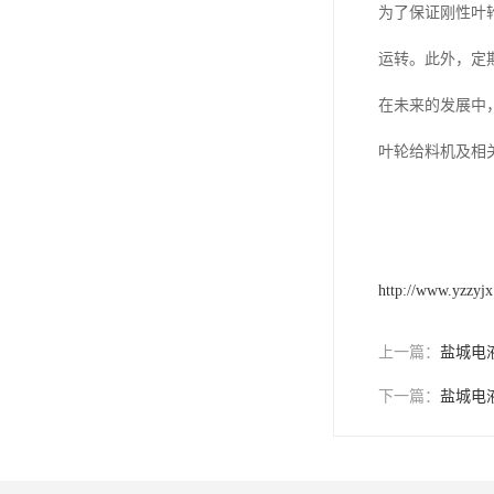
电液动棒条阀
为了保证刚性叶
胶带露天脱排水装置
运转。此外，定
电液动百叶阀
在未来的发展中
电液动刀型闸门
叶轮给料机及相
电液动浆液阀
电液动双层卸灰阀
标准件|紧固件
http://www.yzzyjx
电液动蝶阀
上一篇：
盐城电
重型卸料车
下一篇：
盐城电
星型卸灰阀
气缸