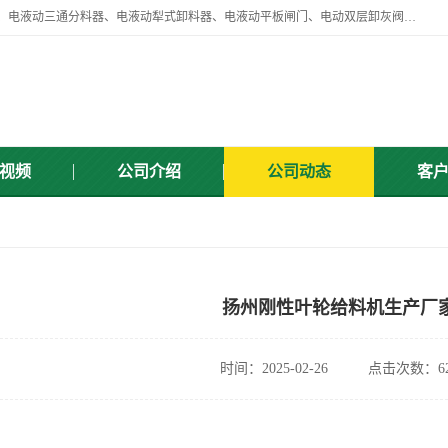
扬州中悦机械有限公司目前主要产品有：全自动液压纠偏器、液压拉紧、电液动三通分料器、电液动犁式卸料器、电液动平板闸门、电动双层卸灰阀、标准件、紧固件、液压泵站、新型电液推杆、皮带全自动液压调正器等，以及除尘通风类百余种产品系列。产品广泛适用于矿山、电力、煤矿、冶金、交通、化工、水利等行业。
视频
公司介绍
公司动态
客
扬州刚性叶轮给料机生产厂
时间：2025-02-26
点击次数：62