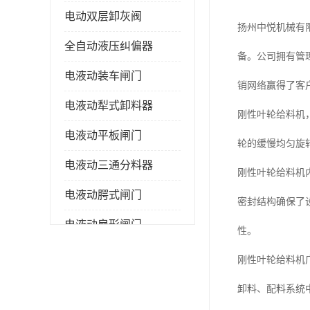
电动双层卸灰阀
扬州中悦机械有
全自动液压纠偏器
备。公司拥有管
电液动装车闸门
销网络赢得了客
电液动犁式卸料器
刚性叶轮给料机
电液动平板闸门
轮的缓慢均匀旋
电液动三通分料器
刚性叶轮给料机
电液动腭式闸门
密封结构确保了
电液动扇形闸门
性。
全自控液压拉紧
刚性叶轮给料机
电液动转角装置
卸料、配料系统