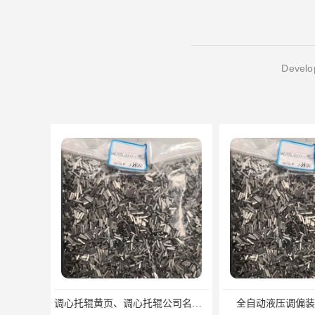
电液推杆
称量斗
Develop
无动导料槽
刚性叶轮给料机
高压液压站
平键加工
液压站厂
调心托辊黄页、调心托辊公司名录、调心托辊供应商
全自动液压调偏装